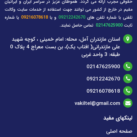
حقوقی مجرب ارائه می گردد. هموطنان عزیز در سراسر ایران و ایرانیان
مقیم در خارج از کشور می توانند جهت استفاده از خدمات سایت وکالت
تلفنی با شماره تلفن های
09212242670
و یا
09216078618
یا شماره
ثابت
02147625900
تماس حاصل نمایند.
استان مازندران آمل، محله: امام خمینی ، کوچه شهید
علی مازندرانی( افتاب یک)، بن بست معراج 4 پلاک 0
طبقه: 3 واحد غربی
02147625900
09212242670
09216078618
vakiltel@gmail.com
لینکهای مفید
صفحه اصلی