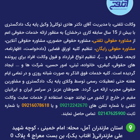
وکالت تلفنی، با مدیریت آقای دکتر هادی توکلی( وکیل پایه یک دادگستری
با بیش از 15 سال سابقه کاری درخشان) به منظور ارائه خدمات حقوقی اعم
از
مشاوره حقوقی تلفنی
، مشاوره حقوقی حضوری، مشاوره حقوقی آنلاین،
مشاوره حقوقی رایگان
، تنظیم کلیه اوراق قضایی (دادخواست، اظهارنامه،
لایحه، شکوائیه و ...)، تنظیم انواع قرارداد و قبول وکالت افراد برای پرونده
های حقوقی، کیفری، خانواده، ثبتی، امور حسبی، شرکت ها و ... ایجاد
گردیده است. کلیه خدمات فوق الذکر به صورت شبانه روزی و در تمامی ایام
هفته حتی تعطیلات رسمی توسط وکلای پایه یک دادگستری و مشاورین
حقوقی مجرب ارائه می گردد. هموطنان عزیز در سراسر ایران و ایرانیان
مقیم در خارج از کشور می توانند جهت استفاده از خدمات سایت وکالت
تلفنی با شماره تلفن های
09212242670
و یا
09216078618
یا شماره
ثابت
02147625900
تماس حاصل نمایند.
استان مازندران آمل، محله: امام خمینی ، کوچه شهید
علی مازندرانی( افتاب یک)، بن بست معراج 4 پلاک 0