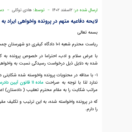
ارسال شده در:
۲اسفند ۱۴۰۲
توسط:
هادی توکلی
دست
لایحه دفاعیه متهم در پرونده واخواهی ایراد به 
بسمه تعالی
ریاست محترم شعبه ١٠١ دادگاه کیفری دو شهرستان چمستان
با عرض سلام و ادب، احتراما در خصوص پرونده به کلاس
شده به دلایل ذیل درخواست رسیدگی نسبت به واخواهی 
١- با مداقه در محتویات پرونده واخوسته شده شکایتی دا
ندارد لذا با توجه به صراحت
ماده ١١ قانون آیین دادرسی کیفری
مراتب شکایت را به مقام محترم تعقیب ( دادستان) اعلا
که در پرونده واخواسته شده، به این ترتیب و تکلیف م
را دارم.