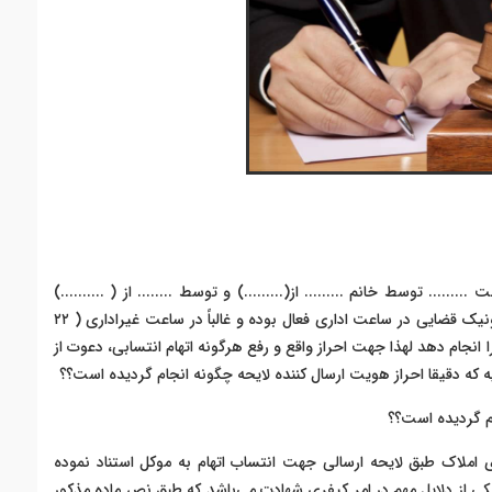
...... توسط خانم ......... از(.........) و توسط ........ از ( ..........)
انجام گردیده است، حالیه نظر به اینکه دفاتر خدمات الکترونیک قضایی در ساعت اداری فعال بوده و غالباً در ساعت غیراداری ( ٢٢
ا انجام دهد لهذا جهت احراز واقع و رفع هرگونه اتهام انتسابی، دعوت از
لیه که دقیقا احراز هویت ارسال کننده لایحه چگونه انجام گردیده است؟؟
م گردیده است؟؟
ی املاک طبق لایحه ارسالی جهت انتساب اتهام به موکل استناد نموده
ی از دلایل مهم در امر کیفری شهادت می‌باشد که طبق نص ماده مذکور