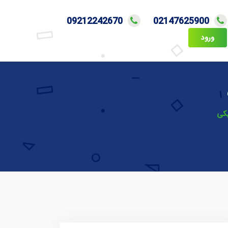
09212242670
02147625900
ورود
یکی