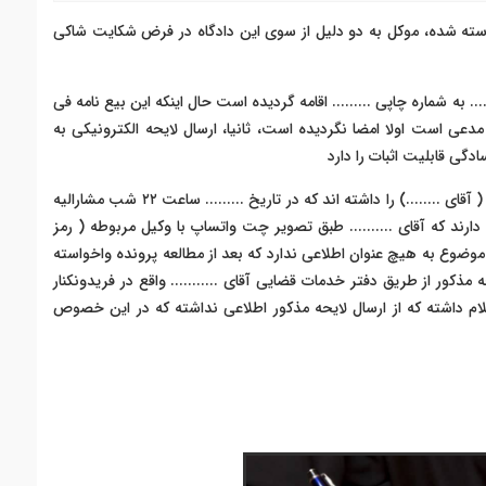
استه شده، موکل به دو دلیل از سوی این دادگاه در فرض شکایت شاکی
...... به شماره چاپی ......... اقامه گردیده است حال اینکه این بیع نامه فی
دعی است اولا امضا نگردیده است، ثانیا، ارسال لایحه الکترونیکی به
دگی قابلیت اثبات را دارد
- آقای ........... در پرونده عدیده ای وکالت موکل و پدرشان ( آقای ........) را داشته اند که در تاریخ ......... ساعت ٢٢ شب مشارالیه
ا دارند که آقای .......... طبق تصویر چت واتساپ با وکیل مربوطه ( رمز
 موضوع به هیچ عنوان اطلاعی ندارد که بعد از مطالعه پرونده واخواسته
مذکور از طریق دفتر خدمات قضایی آقای ........... واقع در فریدونکنار
ام داشته که از ارسال لایحه مذکور اطلاعی نداشته که در این خصوص