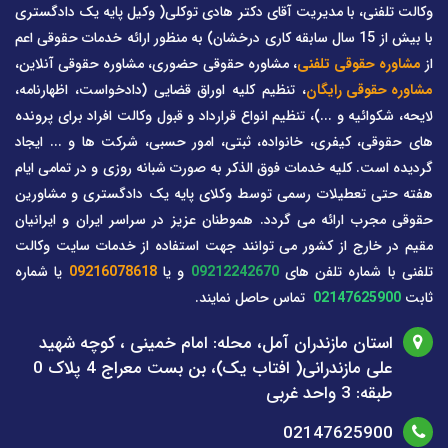
وکالت تلفنی، با مدیریت آقای دکتر هادی توکلی( وکیل پایه یک دادگستری
با بیش از 15 سال سابقه کاری درخشان) به منظور ارائه خدمات حقوقی اعم
از
مشاوره حقوقی تلفنی
، مشاوره حقوقی حضوری، مشاوره حقوقی آنلاین،
مشاوره حقوقی رایگان
، تنظیم کلیه اوراق قضایی (دادخواست، اظهارنامه،
لایحه، شکوائیه و ...)، تنظیم انواع قرارداد و قبول وکالت افراد برای پرونده
های حقوقی، کیفری، خانواده، ثبتی، امور حسبی، شرکت ها و ... ایجاد
گردیده است. کلیه خدمات فوق الذکر به صورت شبانه روزی و در تمامی ایام
هفته حتی تعطیلات رسمی توسط وکلای پایه یک دادگستری و مشاورین
حقوقی مجرب ارائه می گردد. هموطنان عزیز در سراسر ایران و ایرانیان
مقیم در خارج از کشور می توانند جهت استفاده از خدمات سایت وکالت
تلفنی با شماره تلفن های
09212242670
و یا
09216078618
یا شماره
ثابت
02147625900
تماس حاصل نمایند.
استان مازندران آمل، محله: امام خمینی ، کوچه شهید
علی مازندرانی( افتاب یک)، بن بست معراج 4 پلاک 0
طبقه: 3 واحد غربی
02147625900