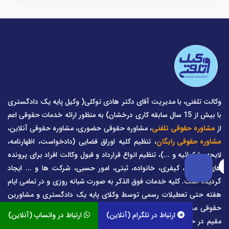
وکالت تلفنی، با مدیریت آقای دکتر هادی توکلی( وکیل پایه یک دادگستری
با بیش از 15 سال سابقه کاری درخشان) به منظور ارائه خدمات حقوقی اعم
از
مشاوره حقوقی تلفنی
، مشاوره حقوقی حضوری، مشاوره حقوقی آنلاین،
مشاوره حقوقی رایگان
، تنظیم کلیه اوراق قضایی (دادخواست، اظهارنامه،
لایحه، شکوائیه و ...)، تنظیم انواع قرارداد و قبول وکالت افراد برای پرونده
های حقوقی، کیفری، خانواده، ثبتی، امور حسبی، شرکت ها و ... ایجاد
گردیده است. کلیه خدمات فوق الذکر به صورت شبانه روزی و در تمامی ایام
هفته حتی تعطیلات رسمی توسط وکلای پایه یک دادگستری و مشاورین
حقوقی مجرب ارائه می گردد. هموطنان عزیز در سراسر ایران و ایرانیان
ارتباط در تلگرام (آنلاین)
ارتباط در واتساپ (آنلاین)
مقیم در خارج از کشور می توانند جهت استفاده از خدمات سایت وکالت