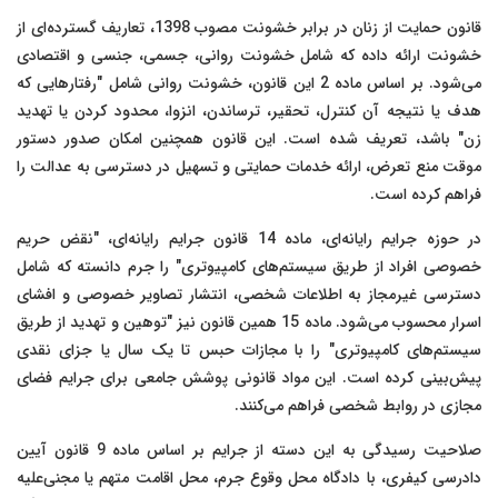
قانون حمایت از زنان در برابر خشونت مصوب 1398، تعاریف گسترده‌ای از
خشونت ارائه داده که شامل خشونت روانی، جسمی، جنسی و اقتصادی
می‌شود. بر اساس ماده 2 این قانون، خشونت روانی شامل "رفتارهایی که
هدف یا نتیجه آن کنترل، تحقیر، ترساندن، انزوا، محدود کردن یا تهدید
زن" باشد، تعریف شده است. این قانون همچنین امکان صدور دستور
موقت منع تعرض، ارائه خدمات حمایتی و تسهیل در دسترسی به عدالت را
فراهم کرده است.
در حوزه جرایم رایانه‌ای، ماده 14 قانون جرایم رایانه‌ای، "نقض حریم
خصوصی افراد از طریق سیستم‌های کامپیوتری" را جرم دانسته که شامل
دسترسی غیرمجاز به اطلاعات شخصی، انتشار تصاویر خصوصی و افشای
اسرار محسوب می‌شود. ماده 15 همین قانون نیز "توهین و تهدید از طریق
سیستم‌های کامپیوتری" را با مجازات حبس تا یک سال یا جزای نقدی
پیش‌بینی کرده است. این مواد قانونی پوشش جامعی برای جرایم فضای
مجازی در روابط شخصی فراهم می‌کنند.
صلاحیت رسیدگی به این دسته از جرایم بر اساس ماده 9 قانون آیین
دادرسی کیفری، با دادگاه محل وقوع جرم، محل اقامت متهم یا مجنی‌علیه