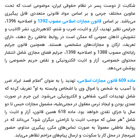
شکایت از دوست پسر در نظام حقوقی ایران، موضوعی است که تحت
عناوین مختلف جرمی و بر اساس مواد قانونی متعددی قابل پیگیری
می‌باشد. بر اساس
قانون مجازات اسلامی مصوب 1392
و اصلاحیه 1396،
جرایمی نظیر تهدید، آزار و اذیت، ضرب و شتم، کلاهبرداری، نشر اکاذیب و
تشویش اذهان عمومی که ممکن است در روابط عاطفی رخ دهند، دارای
تعریف، ارکان و مجازات‌های مشخصی هستند. همچنین قانون جرایم
رایانه‌ای مصوب 1388 و اصلاحیه 1398، جرایم فضای مجازی شامل انتشار
محتوای خصوصی، آزار و اذیت الکترونیکی و نقض حریم خصوصی را
پوشش می‌دهد.
ماده 609 قانون مجازات اسلامی
، تهدید را به عنوان "اعلام قصد ایراد ضرر
یا آسیب به شخص یا اموال وی یا اشخاص وابسته به او" تعریف کرده که
شامل تهدیدات کتبی، شفاهی و الکترونیکی می‌شود. این جرم در صورت
عمدی بودن و ایجاد ترس معقول در مجنی‌علیه، مشمول مجازات حبس تا دو
سال یا جزای نقدی خواهد بود. ماده 618 همین قانون، آزار و اذیت را
شامل "هر عملی که موجب اذیت یا ناراحتی دیگران شود" می‌داند که در
روابط عاطفی معمولاً به صورت تماس‌های مکرر، پیگیری مداوم، حضور
غیرمجاز در محل کار یا سکونت و ارسال پیام‌های مزاحم تظاهر می‌یابد.