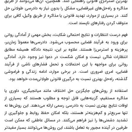
بهترین استراتژی قانونی راهنمایی کنند. همچنین، آن‌ها می‌توانند از طریق
مذاکره و راه‌حل‌های غیرقضایی، مشکل را بدون نیاز به دادرسی طولانی حل
کنند. در بسیاری از موارد، تهدید قانونی یا مذاکره از طریق وکیل، کافی برای
متوقف کردن رفتارهای ناپسند است.
فهم درست انتظارات و نتایج احتمالی شکایت، بخش مهمی از آمادگی روانی
برای ورود به فرآیند قضایی محسوب می‌شود. دادرسی‌ها معمولاً زمان‌بر،
پرهزینه و استرس‌زا هستند. علاوه بر این، نتیجه دادگاه همیشه مطابق
انتظارات شاکی نیست و امکان شکست در دعوا نیز وجود دارد. آمادگی
روانی برای مواجهه با این احتمالات و تحمل فشارهای ناشی از فرآیند
قضایی، امری ضروری است. در برخی موارد، ادامه زندگی و فراموشی
گذشته، راه‌حل بهتری نسبت به درگیری قانونی طولانی‌مدت خواهد بود.
استفاده از روش‌های جایگزین حل اختلاف مانند میانجیگری، داوری یا
مذاکره مستقیم، گزینه‌هایی قابل توجه و مطلوب هستند که بسیاری از
اوقات نتایج بهتری نسبت به دادرسی رسمی ارائه می‌دهند. این روش‌ها نه
تنها سریع‌تر و کم‌هزینه‌تر هستند، بلکه امکان حفظ روابط و جلوگیری از
تشدید دشمنی‌ها را نیز فراهم می‌کنند. در مسائل عاطفی که ممکن است
طرفین در آینده مجبور به تعامل باشند، این روش‌ها می‌توانند بسیار مفیدتر