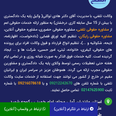
وکالت تلفنی، با مدیریت آقای دکتر هادی توکلی( وکیل پایه یک دادگستری
با بیش از 15 سال سابقه کاری درخشان) به منظور ارائه خدمات حقوقی اعم
از
مشاوره حقوقی تلفنی
، مشاوره حقوقی حضوری، مشاوره حقوقی آنلاین،
مشاوره حقوقی رایگان
، تنظیم کلیه اوراق قضایی (دادخواست، اظهارنامه،
لایحه، شکوائیه و ...)، تنظیم انواع قرارداد و قبول وکالت افراد برای پرونده
های حقوقی، کیفری، خانواده، ثبتی، امور حسبی، شرکت ها و ... ایجاد
گردیده است. کلیه خدمات فوق الذکر به صورت شبانه روزی و در تمامی ایام
هفته حتی تعطیلات رسمی توسط وکلای پایه یک دادگستری و مشاورین
حقوقی مجرب ارائه می گردد. هموطنان عزیز در سراسر ایران و ایرانیان
مقیم در خارج از کشور می توانند جهت استفاده از خدمات سایت وکالت
تلفنی با شماره تلفن های
09212242670
و یا
09216078618
یا شماره
ثابت
02147625900
تماس حاصل نمایند.
استان مازندران آمل، محله: امام خمینی ، کوچه شهید
علی مازندرانی( افتاب یک)، بن بست معراج 4 پلاک 0
ارتباط در تلگرام (آنلاین)
ارتباط در واتساپ (آنلاین)
طبقه: 3 واحد غربی