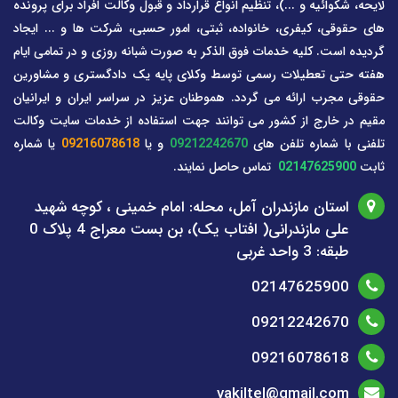
لایحه، شکوائیه و ...)، تنظیم انواع قرارداد و قبول وکالت افراد برای پرونده
های حقوقی، کیفری، خانواده، ثبتی، امور حسبی، شرکت ها و ... ایجاد
گردیده است. کلیه خدمات فوق الذکر به صورت شبانه روزی و در تمامی ایام
هفته حتی تعطیلات رسمی توسط وکلای پایه یک دادگستری و مشاورین
حقوقی مجرب ارائه می گردد. هموطنان عزیز در سراسر ایران و ایرانیان
مقیم در خارج از کشور می توانند جهت استفاده از خدمات سایت وکالت
تلفنی با شماره تلفن های
09212242670
و یا
09216078618
یا شماره
ثابت
02147625900
تماس حاصل نمایند.
استان مازندران آمل، محله: امام خمینی ، کوچه شهید
علی مازندرانی( افتاب یک)، بن بست معراج 4 پلاک 0
طبقه: 3 واحد غربی
02147625900
09212242670
09216078618
vakiltel@gmail.com