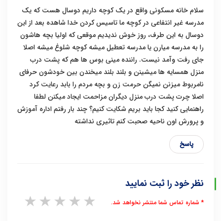
سلام خانه مسکونی واقع در یک کوچه داریم دوسال هست که یک
مدرسه غیر انتفاعی در کوچه ما تاسیس کردن خدا شاهده بعد از این
دوسال به این طرف، روز خوش ندیدیم موقعی که اولیا بچه هاشون
را به مدرسه میارن یا مدرسه تعطیل میشه کوچه شلوغ میشه اصلا
جای رفت وآمد نیست. راننده مینی بوس ها هم که پشت درب
منزل همسایه ها میشینن و بلند بلند میخندن بین خودشون حرفای
نامربوط میزنن نمیگن حرمت زن و بچه مردم را بابد رعایت کرد
اصلا چرت پشت درب منزل دیگران مزاحمت ایجاد میکنن لطفا
راهنمایی کنید کجا باید بریم شکایت کنیم؟ چند بار رفتم اداره آموزش
و پرورش اون ناحیه صحبت کنم تاثیری نداشته
پاسخ
نظر خود را ثبت نمایید
1 star
2 stars
3 stars
4 stars
5 stars
* شماره تماس شما منتشر نخواهد شد.