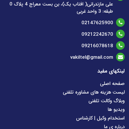
علی مازندرانی( افتاب یک)، بن بست معراج 4 پلاک 0
طبقه: 3 واحد غربی
02147625900
09212242670
09216078618
vakiltel@gmail.com
لینکهای مفید
صفحه اصلی
لیست هزینه های مشاوره تلفنی
وبلاگ وکالت تلفنی
ویدیو ها
استخدام وکیل | کارشناس
درباره ی ما