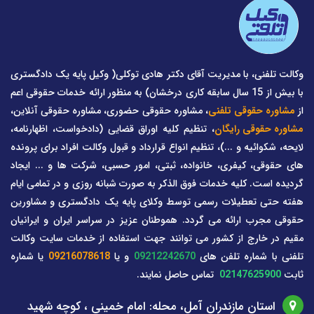
وکالت تلفنی، با مدیریت آقای دکتر هادی توکلی( وکیل پایه یک دادگستری
با بیش از 15 سال سابقه کاری درخشان) به منظور ارائه خدمات حقوقی اعم
از
مشاوره حقوقی تلفنی
، مشاوره حقوقی حضوری، مشاوره حقوقی آنلاین،
مشاوره حقوقی رایگان
، تنظیم کلیه اوراق قضایی (دادخواست، اظهارنامه،
لایحه، شکوائیه و ...)، تنظیم انواع قرارداد و قبول وکالت افراد برای پرونده
های حقوقی، کیفری، خانواده، ثبتی، امور حسبی، شرکت ها و ... ایجاد
گردیده است. کلیه خدمات فوق الذکر به صورت شبانه روزی و در تمامی ایام
هفته حتی تعطیلات رسمی توسط وکلای پایه یک دادگستری و مشاورین
حقوقی مجرب ارائه می گردد. هموطنان عزیز در سراسر ایران و ایرانیان
مقیم در خارج از کشور می توانند جهت استفاده از خدمات سایت وکالت
تلفنی با شماره تلفن های
09212242670
و یا
09216078618
یا شماره
ثابت
02147625900
تماس حاصل نمایند.
استان مازندران آمل، محله: امام خمینی ، کوچه شهید