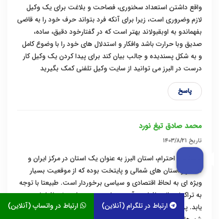
واقع داشتن استعداد سخنوری، فصاحت و بلاغت برای یک وکیل
لازم وضروری است، زیرا برای آنکه فرد بتواند حرف خود را به قاضی
بفهماندو به اوبقبولاند بهتر است که در گفتارخود دقیق، ساده،
صدیق وبا حرارت باشد وافکار و استدلال های خود را با وضوع کامل
و به شکل پسندیده و جالب بیان کند برای پیدا کردن یک وکیل کار
درست در البرز می توانید از سایت وکیل تلفنی کمک بگیرید
پاسخ
محمد صادق تیغ نورد
تاریخ
۱۴۰۳/۸/۲۱
با سلام و احترام، استان البرز به عنوان یک استان در مرکز ایران و
همجوار استان های شمالی و پایتخت بوده که از موقعیت بسیار
ویژه ای به لحاظ اقتصادی و سیاسی برخوردار است. طبیعتا با توجه
به تراکنش بالای افراد در آن ، میران جرم و جنایت نیز افزایش می
ارتباط در تلگرام (آنلاین)
ارتباط در واتساپ (آنلاین)
یابد. پرونده های بسیاری قطوری در کشور ما وجود دارد که مختص