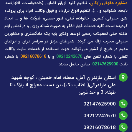
مشاوره حقوقی رایگان
، تنظیم کلیه اوراق قضایی (دادخواست، اظهارنامه،
لایحه، شکوائیه و ...)، تنظیم انواع قرارداد و قبول وکالت افراد برای پرونده
های حقوقی، کیفری، خانواده، ثبتی، امور حسبی، شرکت ها و ... ایجاد
گردیده است. کلیه خدمات فوق الذکر به صورت شبانه روزی و در تمامی ایام
هفته حتی تعطیلات رسمی توسط وکلای پایه یک دادگستری و مشاورین
حقوقی مجرب ارائه می گردد. هموطنان عزیز در سراسر ایران و ایرانیان
مقیم در خارج از کشور می توانند جهت استفاده از خدمات سایت وکالت
تلفنی با شماره تلفن های
09212242670
و یا
09216078618
یا شماره
ثابت
02147625900
تماس حاصل نمایند.
استان مازندران آمل، محله: امام خمینی ، کوچه شهید
علی مازندرانی( افتاب یک)، بن بست معراج 4 پلاک 0
طبقه: 3 واحد غربی
02147625900
09212242670
09216078618