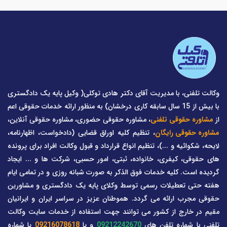
وکالت تلفنی، با مدیریت آقای دکتر هادی توکلی( وکیل پایه یک دادگستری
با بیش از 15 سال سابقه کاری درخشان) به منظور ارائه خدمات حقوقی اعم
از
مشاوره حقوقی تلفنی
، مشاوره حقوقی حضوری، مشاوره حقوقی آنلاین،
مشاوره حقوقی رایگان
، تنظیم کلیه اوراق قضایی (دادخواست، اظهارنامه،
لایحه، شکوائیه و ...)، تنظیم انواع قرارداد و قبول وکالت افراد برای پرونده
های حقوقی، کیفری، خانواده، ثبتی، امور حسبی، شرکت ها و ... ایجاد
گردیده است. کلیه خدمات فوق الذکر به صورت شبانه روزی و در تمامی ایام
هفته حتی تعطیلات رسمی توسط وکلای پایه یک دادگستری و مشاورین
حقوقی مجرب ارائه می گردد. هموطنان عزیز در سراسر ایران و ایرانیان
مقیم در خارج از کشور می توانند جهت استفاده از خدمات سایت وکالت
تلفنی با شماره تلفن های
09212242670
و یا
09216078618
یا شماره