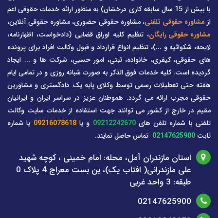
با بیش از 15 سال سابقه کاری درخشان) به منظور ارائه خدمات حقوقی اعم
از
مشاوره حقوقی تلفنی
، مشاوره حقوقی حضوری، مشاوره حقوقی آنلاین،
مشاوره حقوقی رایگان
، تنظیم کلیه اوراق قضایی (دادخواست، اظهارنامه،
لایحه، شکوائیه و ...)، تنظیم انواع قرارداد و قبول وکالت افراد برای پرونده
های حقوقی، کیفری، خانواده، ثبتی، امور حسبی، شرکت ها و ... ایجاد
گردیده است. کلیه خدمات فوق الذکر به صورت شبانه روزی و در تمامی ایام
هفته حتی تعطیلات رسمی توسط وکلای پایه یک دادگستری و مشاورین
حقوقی مجرب ارائه می گردد. هموطنان عزیز در سراسر ایران و ایرانیان
مقیم در خارج از کشور می توانند جهت استفاده از خدمات سایت وکالت
تلفنی با شماره تلفن های
09212242670
و یا
09216078618
یا شماره
ثابت
02147625900
تماس حاصل نمایند.
استان مازندران آمل، محله: امام خمینی ، کوچه شهید
علی مازندرانی( افتاب یک)، بن بست معراج 4 پلاک 0
طبقه: 3 واحد غربی
02147625900