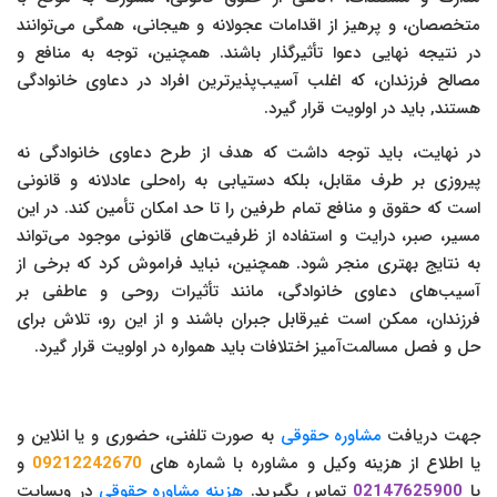
متخصصان، و پرهیز از اقدامات عجولانه و هیجانی، همگی می‌توانند
در نتیجه نهایی دعوا تأثیرگذار باشند. همچنین، توجه به منافع و
مصالح فرزندان، که اغلب آسیب‌پذیرترین افراد در دعاوی خانوادگی
هستند, باید در اولویت قرار گیرد.
در نهایت، باید توجه داشت که هدف از طرح دعاوی خانوادگی نه
پیروزی بر طرف مقابل، بلکه دستیابی به راه‌حلی عادلانه و قانونی
است که حقوق و منافع تمام طرفین را تا حد امکان تأمین کند. در این
مسیر، صبر، درایت و استفاده از ظرفیت‌های قانونی موجود می‌تواند
به نتایج بهتری منجر شود. همچنین، نباید فراموش کرد که برخی از
آسیب‌های دعاوی خانوادگی، مانند تأثیرات روحی و عاطفی بر
فرزندان، ممکن است غیرقابل جبران باشند و از این رو، تلاش برای
حل و فصل مسالمت‌آمیز اختلافات باید همواره در اولویت قرار گیرد.
جهت دریافت
مشاوره حقوقی
به صورت تلفنی، حضوری و یا انلاین و
یا اطلاع از هزینه وکیل و مشاوره با شماره های
09212242670
و
یا
02147625900
تماس بگیرید.
هزینه مشاوره حقوقی
در وبسایت