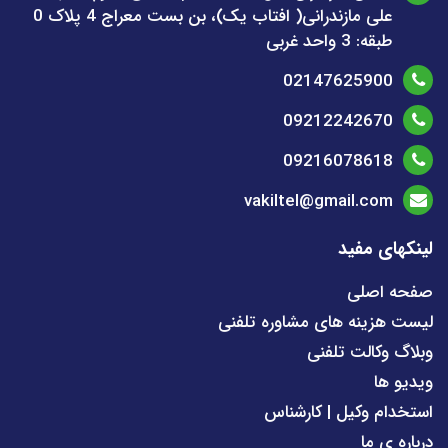
علی مازندرانی( افتاب یک)، بن بست معراج 4 پلاک 0
طبقه: 3 واحد غربی
02147625900
09212242670
09216078618
vakiltel@gmail.com
لینکهای مفید
صفحه اصلی
لیست هزینه های مشاوره تلفنی
وبلاگ وکالت تلفنی
ویدیو ها
استخدام وکیل | کارشناس
درباره ی ما