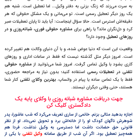
به سرت می‌زند که زنگ بزنی به دفتر وکیل... اما تعطیل است. شنبه هم
یک روز دیگر تعطیل رسمی است. تو می‌مانی و یک مشکل حقوقی که هر
دقیقه‌اش استرس است. حالا سؤال اینجاست: آیا باید تا پایان تعطیلات صبر
کرد و دل‌نگران ماند؟ یا راهی برای
مشاوره حقوقی فوری، شبانه‌روزی و در
روزهای تعطیل
وجود دارد؟
واقعیت این است که دنیا عوض شده، و با آن دنیای وکالت هم تغییر کرده
است. امروز دیگر مثل گذشته نیست که فقط در ساعات اداری و روزهای
کاری بشود با وکیل تماس گرفت. امروز شما می‌توانید از
مشاوره حقوقی
تلفنی در تعطیلات رسمی
استفاده کنید؛ بدون نیاز به مراجعه حضوری،
فقط با یک تماس ساده یا پیام در واتساپ.
بهترین وکلای تلفنی
کنار شما
هستند، حتی وقتی دیگران نیستند.
جهت دریافت مشاوره شبانه روزی با وکلای پایه یک
دادگستری کلیک کن
اجازه بدهید مثالی بزنم. خانمی از ساری تعریف می‌کرد که شب عاشورا، پدر
شوهرش ناگهان کودک او را از خانه‌اش برد و تحویل نمی‌داد. او از نظر
قانونی حق حضانت داشت اما دسترسی به وکیل نداشت. فردا هم
همه‌چیز تعطیل بود. اگر آن شب از طریق سامانه
وکیل تلفنی
با یکی از