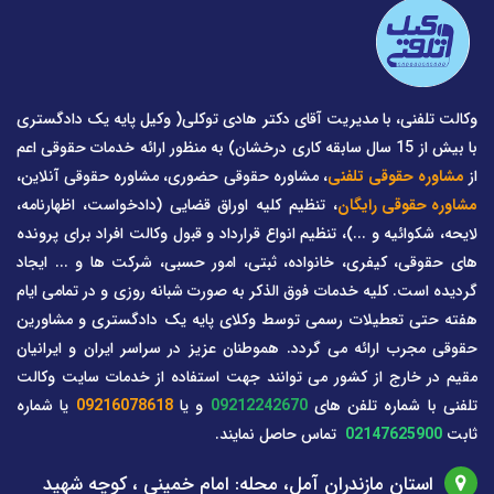
وکالت تلفنی، با مدیریت آقای دکتر هادی توکلی( وکیل پایه یک دادگستری
با بیش از 15 سال سابقه کاری درخشان) به منظور ارائه خدمات حقوقی اعم
از
مشاوره حقوقی تلفنی
، مشاوره حقوقی حضوری، مشاوره حقوقی آنلاین،
مشاوره حقوقی رایگان
، تنظیم کلیه اوراق قضایی (دادخواست، اظهارنامه،
لایحه، شکوائیه و ...)، تنظیم انواع قرارداد و قبول وکالت افراد برای پرونده
های حقوقی، کیفری، خانواده، ثبتی، امور حسبی، شرکت ها و ... ایجاد
گردیده است. کلیه خدمات فوق الذکر به صورت شبانه روزی و در تمامی ایام
هفته حتی تعطیلات رسمی توسط وکلای پایه یک دادگستری و مشاورین
حقوقی مجرب ارائه می گردد. هموطنان عزیز در سراسر ایران و ایرانیان
مقیم در خارج از کشور می توانند جهت استفاده از خدمات سایت وکالت
تلفنی با شماره تلفن های
09212242670
و یا
09216078618
یا شماره
ثابت
02147625900
تماس حاصل نمایند.
استان مازندران آمل، محله: امام خمینی ، کوچه شهید