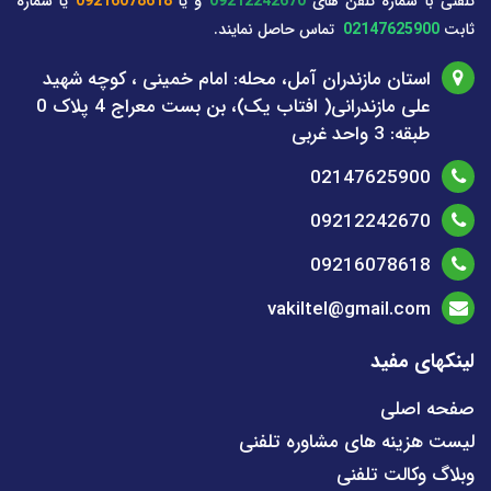
تلفنی با شماره تلفن های
09212242670
و یا
09216078618
یا شماره
ثابت
02147625900
تماس حاصل نمایند.
استان مازندران آمل، محله: امام خمینی ، کوچه شهید
علی مازندرانی( افتاب یک)، بن بست معراج 4 پلاک 0
طبقه: 3 واحد غربی
02147625900
09212242670
09216078618
vakiltel@gmail.com
لینکهای مفید
صفحه اصلی
لیست هزینه های مشاوره تلفنی
وبلاگ وکالت تلفنی