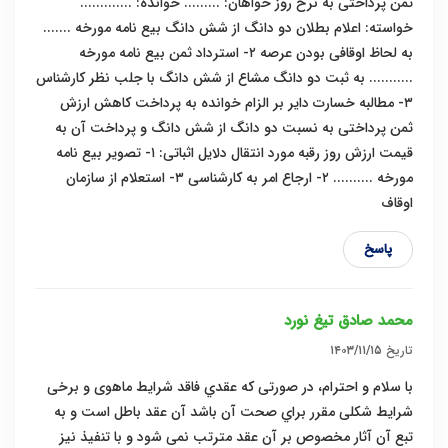
ثمن پرداختی به نرخ روز خواهان: ......... خوانده: .............
خواسته: اعلام بطلان دو دانگ از شش دانگ بیع نامه مورخه .......
به لحاظ اوقافی بودن عرصه ٢- استرداد ثمن بیع نامه مورخه
........... به ثبت دو دانگ مشاع از شش دانگ با جلب نظر کارشناس
٣- مطالبه خسارت دایر بر الزام خوانده به پرداخت کاهش ارزش
ثمن پرداختی به نسبت دو دانگ از شش دانگ و پرداخت آن به
قیمت ارزش روز رقبه مورد انتقال دلایل اثباتی: ١- تصویر بیع نامه
مورخه .......... ٢- ارجاع امر به کارشناسی ٣- استعلام از سازمان
اوقاف
پاسخ
محمد صادق تیغ نورد
تاریخ
۱۴۰۳/۱۱/۱۵
با سلام و احترام، در صورتی که عقدي فاقد شرایط ماهوی و برخی
شرایط شکلی مقرر براي صحت آن باشد آن عقد باطل است و به
تبع آن آثار مخصوص بر آن عقد مترتب نمی شود و با تنفیذ نیز