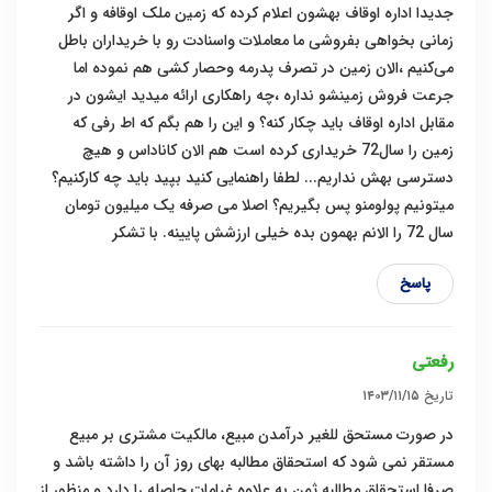
جدیدا اداره اوقاف بهشون اعلام کرده که زمین ملک اوقافه و اگر
زمانی بخواهی بفروشی ما معاملات واسنادت رو با خریداران باطل
می‌کنیم ،الان زمین در تصرف پدرمه وحصار کشی هم نموده اما
جرعت فروش زمینشو نداره ،چه راهکاری ارائه میدید ایشون در
مقابل اداره اوقاف باید چکار کنه؟ و این را هم بگم که اط رفی که
زمین را سال72 خریداری کرده است هم الان کاناداس و هیچ
دسترسی بهش نداریم... لطفا راهنمایی کنید بپید باید چه کارکنیم؟
میتونیم پولومنو پس بگیریم؟ اصلا می صرفه یک میلیون تومان
سال 72 را الانم بهمون بده خیلی ارزشش پایینه. با تشکر
پاسخ
رفعتی
تاریخ
۱۴۰۳/۱۱/۱۵
در صورت مستحق‌ للغیر درآمدن مبیع، مالکیت مشتری بر مبیع
مستقر نمی شود که استحقاق مطالبه بهای روز آن را داشته باشد و
صرفا استحقاق مطالبه ثمن به‌ علاوه غرامات حاصله را دارد و منظور از