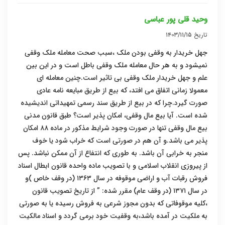
وحید قلی پور عباسی
تاریخ
۱۴۰۳/۱۱/۱۵
جهل خریدار به وقفی بودن ملک ،سبب صحت معامله ملک وقفی
نمیشود و به هر حال معامله ملک وقفی باطل است و در این بین
علم و جهل خریدار ملک وقفی بی تاثیر است.چنین معامله ای
معمولا زمانی اتفاق می افتد، که بیع از طریق مبایعه نامه عادی
صورت گیرد.چرا که در بیع از طریق سند رسمی تمهیداتی اندیشیده
شده است. آیا بیع مال وقفی، امکان پذیر است؟ طبق قانون مدنی
بیع مال وقفی تنها در صورت وجود شرایط مذکور در ماده ۸۸ امکان
پذیر می باشد.و آن هم در صورتی است که خراب شود یا خوف
منجر به خرابی آن باشد. به طوری که انتفاع از آن ممکن نباشد. پس
از پیروزی انقلاب اسلامی و با تصویب ماده واحده قانون ابطال اسناد
فروش رقبات آب و اراضی موقوفه در سال ۱۳۶۳ (در وقف خاص )و
در سال ۱۳۷۱ (در وقف عام) مقرر شده: ” از تاریخ تصویب قانون
،کلیه موقوفاتی که بدون مجوز شرعی به فروش رسیده یا به صورتی
به ملکیت در آمده باشد،به وقفیت خود برمی گردد و اسناد مالکیت