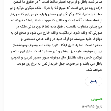
صادر شده باطل و از درجه اعتبار ساقط است.” در حقوق ما ضمان
درک ویژه موردی است که مبیع کلا یا جزئا ، ملک دیگری درآید.و او
معامله را تنفیذ نکند.چگونگی این ضمان را باید در موردی که خریدار
از فساد معامله آگاه است و حالتی که مورد معامله را ملک فروشنده
می پندارد متفاوت دانست . طبق ماده ۵۵ قانون مدنی ملک در
صورتی که وقف شود، از ملکیت واقف خارج می شود و منافع آن به
موقوف علیه میرسد. موقوف علیه در وقف خاص مشخص و
محدود است .اما به دلیل اینکه ،دایره وقف عام وسیع ترمیباشد،از
این رو موقوف علیه نیز بیشتر و غیر محدود است. طبق این ماده و
قوانین خاص وقف ،انتقال مال موقوفه بدون مجوز شرعی و قانونی
باطل می باشد و در صورت جهل خریدار ثمن به نرخ روز عودت
خواهد شد.
پاسخ
حسینی
تاریخ
۱۴۰۳/۱۱/۱۵