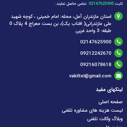
ثابت
02147625900
تماس حاصل نمایند.
استان مازندران آمل، محله: امام خمینی ، کوچه شهید
علی مازندرانی( افتاب یک)، بن بست معراج 4 پلاک 0
طبقه: 3 واحد غربی
02147625900
09212242670
09216078618
vakiltel@gmail.com
لینکهای مفید
صفحه اصلی
لیست هزینه های مشاوره تلفنی
وبلاگ وکالت تلفنی