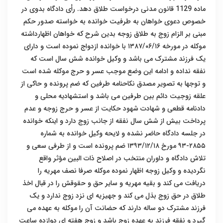
ماده 1129 قانون مدنی درخواست طلاق دهد. رأی دادگاه بدوی در
خصوص دعوی خواهان به طرفیت خوانده به خواسته صدور حکم
مبنی بر الزام زوج به طلاق زوجه بدین شرح که خواهان اظهارداشته
موکله در مورخه ۱۳۸۷/۰۶/۱۶ با خوانده ازدواج نموده است و دارای
یک فرزند مشترک می باشد و وکیل خوانده شش سال است که
نفقه نداده و ادامه این وضع موجب عسر و حرج موکله شده است
و توجها به تصویر مصدق نکاحنامه طرفین که ضم پرونده و حاکی از
علقه زوجیت دائم بین طرفین می باشد و استشهادیه محلی و
دادنامه قطعی و شهادت شهود حکایت از عسر و حرج زوجه و عدم
پرداخت بیش از شش سال نفقه از جانب زوج دارد و اینکه خوانده
در جلسه دادگاه حاضر نشده و لایحه وکیل خوانده به شماره
۲۸۵۵-۹۳ مورخ ۱۳۹۳/۱۲/۱۸ ضم پرونده است و از طرفی سعی و
تلاش دادگاه و داوران منتخب در اصلاح ذات البین مؤثر واقع
نگردیده و وکیل زوجه اظهار نموده موکله صرفا نصف مهریه را
دریافت می کند و بقیه مهریه و سایر حق و حقوقش را در قبال اخذ
طلاق در حق زوج بذل می کند و جهیزیه ای نزد زوج ندارد و یک
فرزند مشترک دو ساله دارند که حضانت آن را موکله به عهده می
گیرد و نفقه فرزند به عهده زوج باشد و زوج هفته ای دوازده ساعت