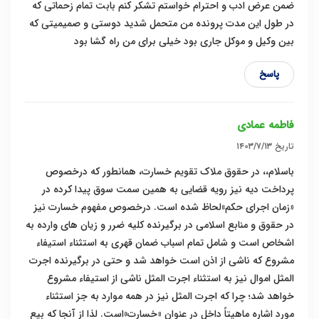
ضمن عرض ادب و احترام خواستم تشکر کنم بابت تمام زحماتی که
در طول این مدت پرونده من متحمل شدید دوستی و صمیمیتی که
بین وکیل و موکل جاری بود خیلی برای من راه گشا بود
پاسخ
فاطمه عمادی
تاریخ
۱۴۰۳/۷/۱۳
باسلام،، در حقوق ملاک تقویم خسارت، همانطور که درخصوص
پرداخت دیه نیز رویه قضایی به همین سمت سوق پیدا کرده در
«زمان اجرای حکم»لحاظ شده است. درخصوص مفهوم خسارت نیز
در حقوق و منابع اسلامی در برگیرنده کلیه ضرر و زیان های وارده به
اشخاص است و شامل تمام اسباب ضمان قهری به استثناء استیفاء
مشروع که ناشی از اذن است خواهد شد و حتی در برگیرنده اجرت
المثل اموال نیز به استثناء اجرت المثل ناشی از استیفاء مشروع
خواهد شد؛ چرا که اجرت المثل نیز در همه موارد به جز استثناء
مورد اشاره ماهیتاً داخل در عنوان «خسارت»است. لذا از آنجا که بیع