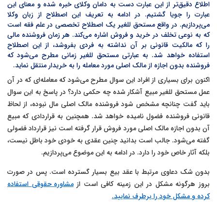
اطلاع دقیق‌تر از این عبارت دست به دامان وکلای خبره شده و معنای این
عبارت را جویا گشتیم. در ادامه به تعریف این اصطلاح از زبان وکلا
می‌پردازیم. در واقع مستحق للغیر یک اصطلاح تخصصی در علم فقه است
که به نوعی تخلف در خرید و فروش اشاره می‌کند. هر زمان فروشنده مالی
را که مالکیت قانونی بر آن نداشته به فردی بفروشد، از این اصطلاح
استفاده خواهد شد. به عبارتی مستحق للغیر زمانی مطرح می‌شود که
فروشنده بدون اجازه از مالک اصلی مورد معامله را به خریدار منتقل نماید.
اکنون برای بسیاری از افراد این سوال مطرح می‌شود که معامله‌ای که در آن
عمل
مستحق للغیر مبیع آشکار شده چه حکمی دارد؟ در پاسخ به این سوال
باید گفت چنانچه مشخص شود فروشنده مالک اصلی مال نبوده، از لحاظ
قانونی فروشنده فضول نامیده خواهد شد. همچنین به قراردادی که مبیع
آن بدون اجازه مالک اصلی مورد فروش قرار گرفته است نیز قرارداد فضولی
گفته می‌شود. جالب است بدانید چنین عقدی به خودی خود باطل نیست،
بلکه آثار خاص خود را دارد. در ادامه به این موضوع می‌پردازیم.
بدون شک دعاوی مرتبط با عقد بیع بسیار گسترده است. پس در صورت
بروز هرگونه مشکل در این زمینه کافی است از
مشاوره حقوقی
استفاده
کرده و مشکل خود را برطرف نمایید.