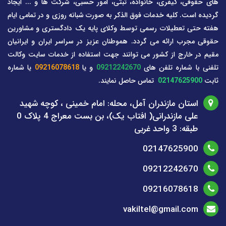
های حقوقی، کیفری، خانواده، ثبتی، امور حسبی، شرکت ها و ... ایجاد
گردیده است. کلیه خدمات فوق الذکر به صورت شبانه روزی و در تمامی ایام
هفته حتی تعطیلات رسمی توسط وکلای پایه یک دادگستری و مشاورین
حقوقی مجرب ارائه می گردد. هموطنان عزیز در سراسر ایران و ایرانیان
مقیم در خارج از کشور می توانند جهت استفاده از خدمات سایت وکالت
تلفنی با شماره تلفن های
09212242670
و یا
09216078618
یا شماره
ثابت
02147625900
تماس حاصل نمایند.
استان مازندران آمل، محله: امام خمینی ، کوچه شهید
علی مازندرانی( افتاب یک)، بن بست معراج 4 پلاک 0
طبقه: 3 واحد غربی
02147625900
09212242670
09216078618
vakiltel@gmail.com