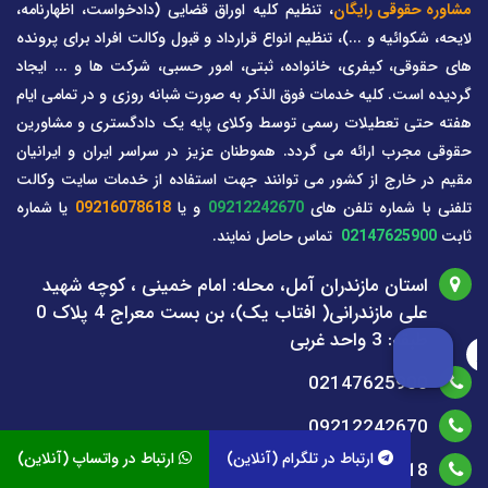
مشاوره حقوقی رایگان
، تنظیم کلیه اوراق قضایی (دادخواست، اظهارنامه،
لایحه، شکوائیه و ...)، تنظیم انواع قرارداد و قبول وکالت افراد برای پرونده
های حقوقی، کیفری، خانواده، ثبتی، امور حسبی، شرکت ها و ... ایجاد
گردیده است. کلیه خدمات فوق الذکر به صورت شبانه روزی و در تمامی ایام
هفته حتی تعطیلات رسمی توسط وکلای پایه یک دادگستری و مشاورین
حقوقی مجرب ارائه می گردد. هموطنان عزیز در سراسر ایران و ایرانیان
مقیم در خارج از کشور می توانند جهت استفاده از خدمات سایت وکالت
تلفنی با شماره تلفن های
09212242670
و یا
09216078618
یا شماره
ثابت
02147625900
تماس حاصل نمایند.
استان مازندران آمل، محله: امام خمینی ، کوچه شهید
علی مازندرانی( افتاب یک)، بن بست معراج 4 پلاک 0
طبقه: 3 واحد غربی
02147625900
09212242670
ارتباط در تلگرام (آنلاین)
ارتباط در واتساپ (آنلاین)
09216078618