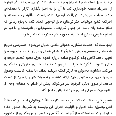
چه به دلیل استعفا، چه اخراج و چه اتمام قرارداد. در این مرحله، اگر کارفرما
از استرداد سفته خودداری کند یا آن را به اجرا بگذارد، کارگر با دغدغه‌ای
جدی مواجه می‌شود. دریافت ابلاغیه دادخواست مطالبه وجه سفته یا
اجرائیه ثبتی می‌تواند نگرانی‌های قابل توجهی ایجاد کند، به‌ویژه زمانی که
مبلغ سفته بالا باشد. در چنین شرایطی، تصمیم‌گیری نادرست یا تأخیر در
اقدام حقوقی ممکن است به صدور حکم محکومیت منجر شود.
اینجاست که اهمیت مشاوره حقوقی تلفنی نمایان می‌شود. دسترسی سریع
به تحلیل تخصصی، پیش از هرگونه اقدام قضایی، می‌تواند مسیر پرونده را
تغییر دهد. گاهی یک توضیح ساده درباره نحوه دفاع، نحوه تنظیم لایحه یا
حتی شیوه مذاکره با کارفرما، از ورود به یک دعوای طولانی جلوگیری
می‌کند. مشاوره به‌موقع به کارگر کمک می‌کند بداند آیا سفته قابلیت وصول
دارد یا خیر، چه مدارکی باید ارائه دهد و چه مهلت‌هایی را نباید از دست
بدهد. از سوی دیگر، کارفرما نیز می‌تواند پیش از اقدام به مطالبه وجه، از
مشروعیت حقوقی ادعای خود اطمینان حاصل کند.
به‌طور کلی، سفته ضمانت در محیط کار نه ذاتاً غیرقانونی است و نه مطلقاً
قابل وصول؛ بلکه اعتبار و قابلیت اجرای آن وابسته به شرایط صدور، مفاد
قرارداد و نحوه استفاده از آن است. آگاهی حقوقی و بهره‌گیری از مشاوره