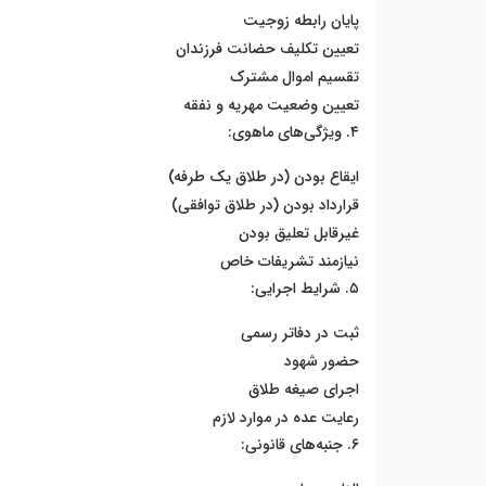
پایان رابطه زوجیت
تعیین تکلیف حضانت فرزندان
تقسیم اموال مشترک
تعیین وضعیت مهریه و نفقه
۴. ویژگی‌های ماهوی:
ایقاع بودن (در طلاق یک طرفه)
قرارداد بودن (در طلاق توافقی)
غیرقابل تعلیق بودن
نیازمند تشریفات خاص
۵. شرایط اجرایی:
ثبت در دفاتر رسمی
حضور شهود
اجرای صیغه طلاق
رعایت عده در موارد لازم
۶. جنبه‌های قانونی: