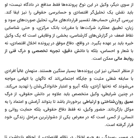
از سوی دیگر، وکیل در این نوع پرونده‌ها فقط مدافع در دادگاه نیست؛ او
باید نقش یک تحلیل‌گر اقتصادی و حسابرسی حقوقی را نیز ایفا کند.
بررسی گردش حساب‌ها، تفسیر قراردادهای مالی، تحلیل صورت‌های سود و
زیان، تطبیق عملکرد شرکت‌ها با مقررات بانک مرکزی، و حتی شناسایی
نقاط ضعف در گزارش‌های کارشناسی، بخشی از وظایفی است که یک وکیل
خبره باید بر عهده بگیرد. در واقع، دفاع موفق در پرونده اخلال اقتصادی، نه
با شعار و احساس، بلکه با
دانش دقیق، تجربه تخصصی و درک فنی از
روابط مالی
ممکن است.
از منظر انسانی نیز این پرونده‌ها بسیار سنگین هستند. متهمان غالباً افرادی
با سابقه شغلی مثبت و جایگاه اجتماعی‌اند که ناگهان با اتهامی مواجه
می‌شوند که نه‌تنها آزادی، بلکه آبرو و اعتبار خانوادگی‌شان را تهدید می‌کند.
در چنین شرایطی، وکیل متخصص باید علاوه بر دانش حقوقی، از
درک
عمیق روان‌شناختی و ارتباطی
برخوردار باشد تا بتواند آرامش و اعتماد را به
موکل بازگرداند. حضور وکیل، نه فقط دفاع حقوقی، بلکه حمایت روانی و
انسانی از کسی است که در معرض یکی از دشوارترین مراحل زندگی خود
قرار گرفته است.
در مسیر رسیدگی به جرم اخلال در نظام اقتصادی، از لحظه بازداشت تا