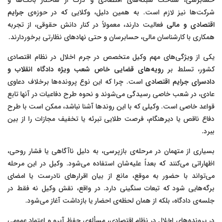
حسابرسی، شناخت شبکه‌های اقتصادی و درک از ساختار بانک‌ها و
شرکت‌ها نیز لازم است. به همین دلیل، وکلایی که در حوزه‌ی
جرایم
اقتصادی و مالی
فعالیت دارند، معمولاً در کنار دانش حقوقی، از تجربه
همکاری با کارشناسان مالی، حسابرسان و حتی نهادهای نظارتی برخوردارند.
یکی از ویژگی‌های مهم وکیل متخصص در جرم اخلال در نظام اقتصادی
کشور، تسلط بر
رویه‌های قضایی خاص شعب ویژه دادگاه انقلاب و
دادسرای جرایم اقتصادی
است. چرا که این نوع پرونده‌ها برخلاف دعاوی
عادی، در شعب خاصی رسیدگی می‌شوند و نحوه طرح دفاعیات در آنها تابع
قواعد خاصی است. وکیلی که با این روندها آشنا نباشد، ممکن است با طرح
دفاع ناقص یا دیرهنگام، فرصت طلایی تبرئه یا تخفیف مجازات را از بین
ببرد.
بسیاری از متهمان در مرحله‌ی بازپرسی، به دلیل ناآگاهی یا فشار روحی،
اظهاراتی می‌کنند که بعداً علیه‌شان استفاده می‌شود. وکیل در این مرحله
می‌تواند با حضور به موقع، مانع از بیان اقرارهای نادرست یا امضای
برگه‌هایی شود که تبعات سنگینی دارد. در واقع، نقش وکیل نه فقط در
جلسه‌ی دادگاه، بلکه از همان لحظه‌ی احضار یا بازداشت آغاز می‌شود.
در پرونده‌های اخلال در نظام اقتصادی، مسأله‌ی حفظ آبرو و اعتماد عمومی