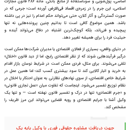
اساسی، پول‌شویی و سوءاستفاده از منابع بانکی. ماده ۲۸۶ قانون مجازات
اسلامی، این جرم را در زمره‌ی
افساد فی‌الارض
آورده است؛ جرمی که در
صورت گستردگی و آثار کلان، حتی می‌تواند حکم اعدام را نیز در پی داشته
باشد. همین موضوع کافی است تا بدانیم چنین پرونده‌هایی نه تنها
پیچیده و فنی‌اند، بلکه کوچک‌ترین اشتباه در دفاع می‌تواند آینده و
حیثیت فرد را برای همیشه تغییر دهد.
در دنیای واقعی، بسیاری از فعالان اقتصادی یا مدیران شرکت‌ها ممکن است
درگیر فرآیندهایی شوند که از نظر اقتصادی رایج، اما از دید قانون «اخلال»
تلقی می‌شوند. برای مثال، فردی ممکن است در شرایط نوسان بازار اقدام
به خرید و انبار کالایی کند تا سود بیشتری کسب کند؛ اما همین عمل در
شرایط خاص اقتصادی، از سوی نهادهای نظارتی به عنوان احتکار یا اخلال در
نظام توزیع تفسیر می‌شود. اینجاست که تفاوت میان «عمل تجاری قانونی»
و «جرم اقتصادی» تنها در درک و تفسیر قانون نهفته است — و تنها یک
وکیل آشنا با جرایم اقتصادی و رویه قضایی می‌تواند این مرز ظریف را
مشخص کند.
جهت دریافت مشاوره حقوقی فوری با وکیل پایه یک