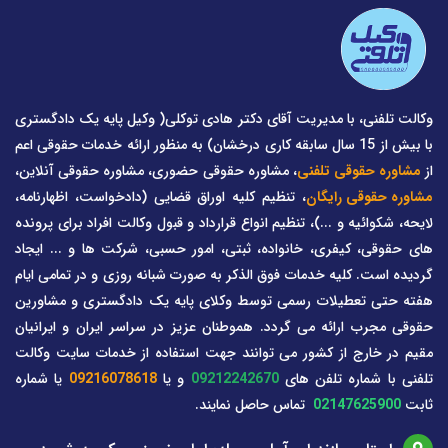
وکالت تلفنی، با مدیریت آقای دکتر هادی توکلی( وکیل پایه یک دادگستری
با بیش از 15 سال سابقه کاری درخشان) به منظور ارائه خدمات حقوقی اعم
از
مشاوره حقوقی تلفنی
، مشاوره حقوقی حضوری، مشاوره حقوقی آنلاین،
مشاوره حقوقی رایگان
، تنظیم کلیه اوراق قضایی (دادخواست، اظهارنامه،
لایحه، شکوائیه و ...)، تنظیم انواع قرارداد و قبول وکالت افراد برای پرونده
های حقوقی، کیفری، خانواده، ثبتی، امور حسبی، شرکت ها و ... ایجاد
گردیده است. کلیه خدمات فوق الذکر به صورت شبانه روزی و در تمامی ایام
هفته حتی تعطیلات رسمی توسط وکلای پایه یک دادگستری و مشاورین
حقوقی مجرب ارائه می گردد. هموطنان عزیز در سراسر ایران و ایرانیان
مقیم در خارج از کشور می توانند جهت استفاده از خدمات سایت وکالت
تلفنی با شماره تلفن های
09212242670
و یا
09216078618
یا شماره
ثابت
02147625900
تماس حاصل نمایند.