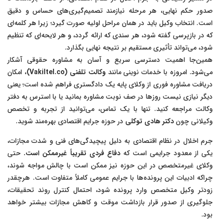
صدور حکم نهایی، هر مرحله نیازمند تصمیم‌گیری‌های حساس و دقیق
است. انتخاب وکیل باید در همان مراحل اولیه صورت گیرد؛ زیرا هر کلمه‌ای
که در بازپرسی گفته شود، هر سندی که ارائه گردد، و هر لایحه‌ای که تنظیم
شود، می‌تواند تأثیری مستقیم بر نتیجه نهایی بگذارد.
همین‌جا اهمیت دسترسی سریع و آسان به مشاوره حقوقی آشکار
می‌شود. امروزه با خدمات نوینی مانند
وکالت تلفنی (Vakiltel.co)
، امکان
دریافت مشاوره فوری از وکلای پایه یک دادگستری فراهم شده است؛ یعنی
دیگر نیازی نیست روزها در صف نوبت مشاوره بمانید یا با استرس به دفتر
وکالت مراجعه کنید. تنها با یک تماس، می‌توانید از تجربه و تخصص
وکیلانی چون
دکتر هادی توکلی
در حوزه جرایم اقتصادی بهره‌مند شوید.
جرم اخلال در نظام اقتصادی به دلیل پیچیدگی‌های فنی و شدت مجازات،
یکی از معدود جرایمی است که
دفاع فردی تقریباً غیرممکن است.
حتی
وکلای غیرمتخصص در این حوزه نیز ممکن است با چالش مواجه شوند،
چراکه ادبیات این پرونده‌ها با جرایم عمومی کاملاً متفاوت است. هرچقدر
زودتر وکیل متخصص وارد پرونده شود، احتمال کنترل روند تحقیقات،
جلوگیری از صدور قرار بازداشت موقت و کاهش مجازات بیشتر خواهد
بود.