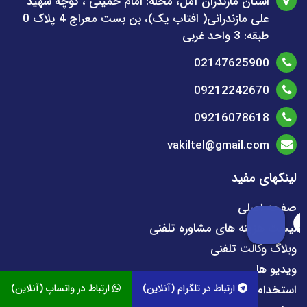
استان مازندران آمل، محله: امام خمینی ، کوچه شهید
علی مازندرانی( افتاب یک)، بن بست معراج 4 پلاک 0
طبقه: 3 واحد غربی
02147625900
09212242670
09216078618
vakiltel@gmail.com
لینکهای مفید
صفحه اصلی
لیست هزینه های مشاوره تلفنی
وبلاگ وکالت تلفنی
ویدیو ها
استخدام وکیل | کارشناس
ارتباط در تلگرام (آنلاین)
ارتباط در واتساپ (آنلاین)