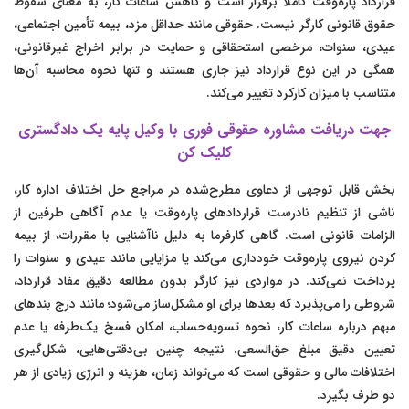
قرارداد پاره‌وقت کاملاً برقرار است و کاهش ساعات کار، به معنای سقوط
حقوق قانونی کارگر نیست. حقوقی مانند حداقل مزد، بیمه تأمین اجتماعی،
عیدی، سنوات، مرخصی استحقاقی و حمایت در برابر اخراج غیرقانونی،
همگی در این نوع قرارداد نیز جاری هستند و تنها نحوه محاسبه آن‌ها
متناسب با میزان کارکرد تغییر می‌کند.
جهت دریافت مشاوره حقوقی فوری با وکیل پایه یک دادگستری
کلیک کن
بخش قابل توجهی از دعاوی مطرح‌شده در مراجع حل اختلاف اداره کار،
ناشی از تنظیم نادرست قراردادهای پاره‌وقت یا عدم آگاهی طرفین از
الزامات قانونی است. گاهی کارفرما به دلیل ناآشنایی با مقررات، از بیمه
کردن نیروی پاره‌وقت خودداری می‌کند یا مزایایی مانند عیدی و سنوات را
پرداخت نمی‌کند. در مواردی نیز کارگر بدون مطالعه دقیق مفاد قرارداد،
شروطی را می‌پذیرد که بعدها برای او مشکل‌ساز می‌شود؛ مانند درج بندهای
مبهم درباره ساعات کار، نحوه تسویه‌حساب، امکان فسخ یک‌طرفه یا عدم
تعیین دقیق مبلغ حق‌السعی. نتیجه چنین بی‌دقتی‌هایی، شکل‌گیری
اختلافات مالی و حقوقی است که می‌تواند زمان، هزینه و انرژی زیادی از هر
دو طرف بگیرد.