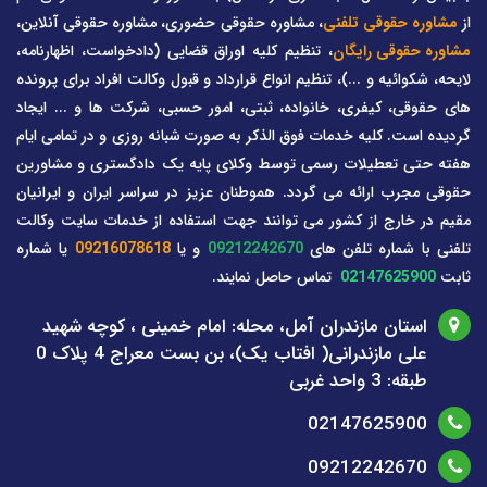
از
مشاوره حقوقی تلفنی
، مشاوره حقوقی حضوری، مشاوره حقوقی آنلاین،
مشاوره حقوقی رایگان
، تنظیم کلیه اوراق قضایی (دادخواست، اظهارنامه،
لایحه، شکوائیه و ...)، تنظیم انواع قرارداد و قبول وکالت افراد برای پرونده
های حقوقی، کیفری، خانواده، ثبتی، امور حسبی، شرکت ها و ... ایجاد
گردیده است. کلیه خدمات فوق الذکر به صورت شبانه روزی و در تمامی ایام
هفته حتی تعطیلات رسمی توسط وکلای پایه یک دادگستری و مشاورین
حقوقی مجرب ارائه می گردد. هموطنان عزیز در سراسر ایران و ایرانیان
مقیم در خارج از کشور می توانند جهت استفاده از خدمات سایت وکالت
تلفنی با شماره تلفن های
09212242670
و یا
09216078618
یا شماره
ثابت
02147625900
تماس حاصل نمایند.
استان مازندران آمل، محله: امام خمینی ، کوچه شهید
علی مازندرانی( افتاب یک)، بن بست معراج 4 پلاک 0
طبقه: 3 واحد غربی
02147625900
09212242670