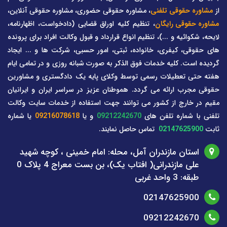
از
مشاوره حقوقی تلفنی
، مشاوره حقوقی حضوری، مشاوره حقوقی آنلاین،
مشاوره حقوقی رایگان
، تنظیم کلیه اوراق قضایی (دادخواست، اظهارنامه،
لایحه، شکوائیه و ...)، تنظیم انواع قرارداد و قبول وکالت افراد برای پرونده
های حقوقی، کیفری، خانواده، ثبتی، امور حسبی، شرکت ها و ... ایجاد
گردیده است. کلیه خدمات فوق الذکر به صورت شبانه روزی و در تمامی ایام
هفته حتی تعطیلات رسمی توسط وکلای پایه یک دادگستری و مشاورین
حقوقی مجرب ارائه می گردد. هموطنان عزیز در سراسر ایران و ایرانیان
مقیم در خارج از کشور می توانند جهت استفاده از خدمات سایت وکالت
تلفنی با شماره تلفن های
09212242670
و یا
09216078618
یا شماره
ثابت
02147625900
تماس حاصل نمایند.
استان مازندران آمل، محله: امام خمینی ، کوچه شهید
علی مازندرانی( افتاب یک)، بن بست معراج 4 پلاک 0
طبقه: 3 واحد غربی
02147625900
09212242670