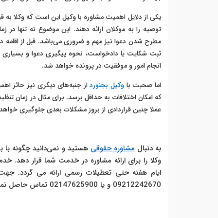
یکی از دلایل اهمیت مشاوره با وکیل این است که وکلا به قو
توصیه را به موکلان ارائه دهند. این موضوع نه تنها در ز
مطرح شدن دعوا نیز مهم و ضروری می‌باشد. قبل از اقامه د
ثبت شکایت یا دادخواست، نحوه پیگیری دعوا و بسیاری از 
انجام امور و موفقیت در پرونده خواهد شد.
اما صحبت با
وکیل بجنورد
از جنبه‌های دیگری نیز حائز اهم
که امکان اختلافات به حداقل برسد. برای مثال در زمان تنظی
عملا چنین قراردادی از بروز مشکلات بعدی جلوگیری خواهد 
به دنبال
مشاوره حقوقی
هستید و نمی‌دانید چگونه با ب
وکلا را برای ارائه مشاوره در خدمت شما قرار دهد.
خدما
ایام هفته حتی تعطیلات رسمی ارائه می گردد
.
جهت د
09212242670 و یا 02147625900 تماس حاصل نمایید.