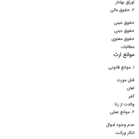
اوراق بهادار
۲. حقوق مالی
حقوق عینی
حقوق دینی
حقوق معنوی
مطالبات
موانع ارث
۱. موانع قانونی
قتل مورث
لعان
کفر
والدت از زنا
۲. موانع عملی
عدم وجود اموال
انکار وراثت