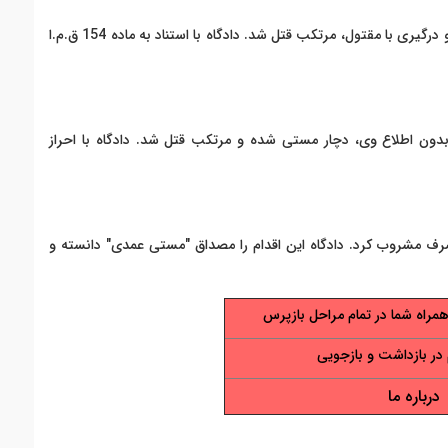
در پرونده‌ای، متهم پس از مصرف اختیاری مشروبات الکلی و درگیری با مقتول، مرتکب قتل شد. دادگاه با استناد به ماده 154 ق.م.ا
بدون اطلاع وی، دچار مستی شده و مرتکب قتل شد. دادگاه با احراز
رف مشروب کرد. دادگاه این اقدام را مصداق "مستی عمدی" دانسته و
همراه شما در تمام مراحل بازپرس
در بازداشت و بازجویی
درباره ما