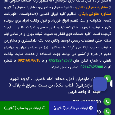
با بیش از 15 سال سابقه کاری درخشان) به منظور ارائه خدمات حقوقی اعم
از
مشاوره حقوقی تلفنی
، مشاوره حقوقی حضوری، مشاوره حقوقی آنلاین،
مشاوره حقوقی رایگان
، تنظیم کلیه اوراق قضایی (دادخواست، اظهارنامه،
لایحه، شکوائیه و ...)، تنظیم انواع قرارداد و قبول وکالت افراد برای پرونده
های حقوقی، کیفری، خانواده، ثبتی، امور حسبی، شرکت ها و ... ایجاد
گردیده است. کلیه خدمات فوق الذکر به صورت شبانه روزی و در تمامی ایام
هفته حتی تعطیلات رسمی توسط وکلای پایه یک دادگستری و مشاورین
حقوقی مجرب ارائه می گردد. هموطنان عزیز در سراسر ایران و ایرانیان
مقیم در خارج از کشور می توانند جهت استفاده از خدمات سایت وکالت
تلفنی با شماره تلفن های
09212242670
و یا
09216078618
یا شماره
ثابت
02147625900
تماس حاصل نمایند.
استان مازندران آمل، محله: امام خمینی ، کوچه شهید
علی مازندرانی( افتاب یک)، بن بست معراج 4 پلاک 0
طبقه: 3 واحد غربی
02147625900
ارتباط در تلگرام (آنلاین)
ارتباط در واتساپ (آنلاین)
09212242670