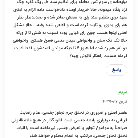
مبایعنامه ی سوم ثمن معامله برای تنظیم سند طی یک فقره چک
نزد بنگاه میمونه. حالا خریدار اومده دادخواست داده الزام به ایفای
تعهد برای تنظیم سند.رای به نغعش صادر شده و تجدیدنظر نظر
هم رای بدوی رو تایید کرده است و قطعی شده رفته... حالا مشکل
اصلی اینجا هست چون رای غیابی بوده نسبت به شش تا از ورثه
حالا تک تک میان و واخواهی میدن مدعی فسخ هستن. واخواهی
دو نفر هم رد شده.اما هنوز ۴ تا دیگه موندن.قصدشون فقط اذیت
کردنه هست. راهکار قانونی چیه؟
پاسخ
مريم
تاریخ
۱۴۰۳/۱۰/۱۷
عنصر اصلی و ضروری در تحقق جرم تجاوز جنسی، عدم رضایت
قربانی به برقراری رابطه جنسی است قانونگذار در هیچ ماده قانونی
صراحتاً به موضوع تجاوز یا تعرض جنسی نپرداخته است با اثبات
تحقق تجاوز جنسی، مرتکب به اعدام محکوم خواهد شد،