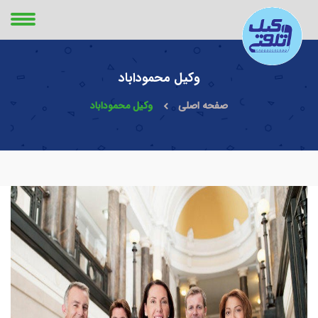
وکیل محموداباد
صفحه اصلی
وکیل محموداباد