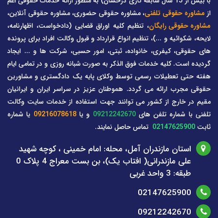
با بیش از 15 سال سابقه کاری درخشان) به منظور ارائه خدمات حقوقی اعم
از
مشاوره حقوقی تلفنی
، مشاوره حقوقی حضوری، مشاوره حقوقی آنلاین،
مشاوره حقوقی رایگان
، تنظیم کلیه اوراق قضایی (دادخواست، اظهارنامه،
لایحه، شکوائیه و ...)، تنظیم انواع قرارداد و قبول وکالت افراد برای پرونده
های حقوقی، کیفری، خانواده، ثبتی، امور حسبی، شرکت ها و ... ایجاد
گردیده است. کلیه خدمات فوق الذکر به صورت شبانه روزی و در تمامی ایام
هفته حتی تعطیلات رسمی توسط وکلای پایه یک دادگستری و مشاورین
حقوقی مجرب ارائه می گردد. هموطنان عزیز در سراسر ایران و ایرانیان
مقیم در خارج از کشور می توانند جهت استفاده از خدمات سایت وکالت
تلفنی با شماره تلفن های
09212242670
و یا
09216078618
یا شماره
ثابت
02147625900
تماس حاصل نمایند.
استان مازندران آمل، محله: امام خمینی ، کوچه شهید
علی مازندرانی( افتاب یک)، بن بست معراج 4 پلاک 0
طبقه: 3 واحد غربی
02147625900
09212242670