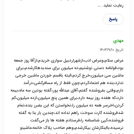
رعایت نماید. ...
پاسخ
مهدی
تاریخ
۱۴۰۳/۹/۱۰
عرض سلام،وعرض ادب،ازشهراردبیل سواری خریدم،ازآقا روز جمعه
بود،قولنامه دستی نوشتیم،ده میلیون برای سندبدهکارشدم،برای
ماشین سی میلیون،خرج کردم،البته باقسم خوردن ماشین خرجی
ندارد،بنده هم اعتمادکردم،چون فقط از راه مسافرکشی،درآمد
دارم،وقتی بفروشنده گفتم،آقای عبدالله پور،گفته بودین سه ماه،بیمه
دارد،که هفده روز بیمه دارد،برای همین پنج میلیون،ازده میلیون،کم
کردن،اخرسر همه ده میلیون را،نخواستن که این بضرر بنده،تمام
شدفروشنده کارت سوخت راهم نداده اند،چندین بار بنا به گفته
فروشنده،کپی شناسنامه را،فرستادم هفته ها باز می‌گفت
نرسیده،بااینکارشان بیکارشدم،وهم صاحب پلاک خانمه،ماشینو