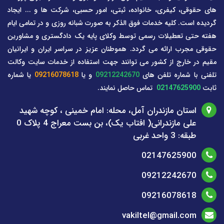
های حقوقی، کیفری، خانواده، ثبتی، امور حسبی، شرکت ها و ... ایجاد
گردیده است. کلیه خدمات فوق الذکر به صورت شبانه روزی و در تمامی ایام
هفته حتی تعطیلات رسمی توسط وکلای پایه یک دادگستری و مشاورین
حقوقی مجرب ارائه می گردد. هموطنان عزیز در سراسر ایران و ایرانیان
مقیم در خارج از کشور می توانند جهت استفاده از خدمات سایت وکالت
تلفنی با شماره تلفن های
09212242670
و یا
09216078618
یا شماره
ثابت
02147625900
تماس حاصل نمایند.
استان مازندران آمل، محله: امام خمینی ، کوچه شهید
علی مازندرانی( افتاب یک)، بن بست معراج 4 پلاک 0
طبقه: 3 واحد غربی
02147625900
09212242670
09216078618
vakiltel@gmail.com