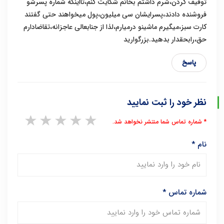
توقیف کردن،شرم داشتم بخانم شکایت کنم،تااینکه شماره پسرشو
فروشنده دادند،پسرایشان سی میلیون،پول میخواهند حتی گفتند
کارت سبز،میگیرم ماشینو درمیارم،لذا از جنابعالی عاجزانه،تقاضادارم
حق،رابحقدار بدهید.بزرگوارید
پاسخ
نظر خود را ثبت نمایید
1 star
2 stars
3 stars
4 stars
5 stars
* شماره تماس شما منتشر نخواهد شد.
نام
*
شماره تماس
*