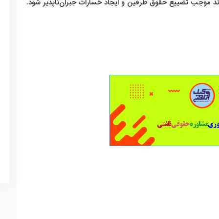
ند موجب تضییع حقوق طرفین و ایجاد خسارات جبران‌ناپذیر شود.