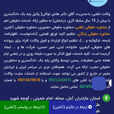
وکالت تلفنی، با مدیریت آقای دکتر هادی توکلی( وکیل پایه یک دادگستری
با بیش از 15 سال سابقه کاری درخشان) به منظور ارائه خدمات حقوقی اعم
از
مشاوره حقوقی تلفنی
، مشاوره حقوقی حضوری، مشاوره حقوقی آنلاین،
مشاوره حقوقی رایگان
، تنظیم کلیه اوراق قضایی (دادخواست، اظهارنامه،
لایحه، شکوائیه و ...)، تنظیم انواع قرارداد و قبول وکالت افراد برای پرونده
های حقوقی، کیفری، خانواده، ثبتی، امور حسبی، شرکت ها و ... ایجاد
گردیده است. کلیه خدمات فوق الذکر به صورت شبانه روزی و در تمامی ایام
هفته حتی تعطیلات رسمی توسط وکلای پایه یک دادگستری و مشاورین
حقوقی مجرب ارائه می گردد. هموطنان عزیز در سراسر ایران و ایرانیان
مقیم در خارج از کشور می توانند جهت استفاده از خدمات سایت وکالت
تلفنی با شماره تلفن های
09212242670
و یا
09216078618
یا شماره
ثابت
02147625900
تماس حاصل نمایند.
استان مازندران آمل، محله: امام خمینی ، کوچه شهید
علی مازندرانی( افتاب یک)، بن بست معراج 4 پلاک 0
ارتباط در تلگرام (آنلاین)
ارتباط در واتساپ (آنلاین)
طبقه: 3 واحد غربی